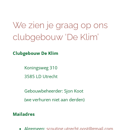
Over SUO
We zien je graag op ons
Bestuurszaken
clubgebouw ‘De Klim’
Contact
Clubgebouw De Klim
Koningsweg 310
3585 LD Utrecht
Gebouwbeheerder: Sjon Koot
(we verhuren niet aan derden)
Mailadres
Algemeen:
scouting.utrecht.oost@gmail.com